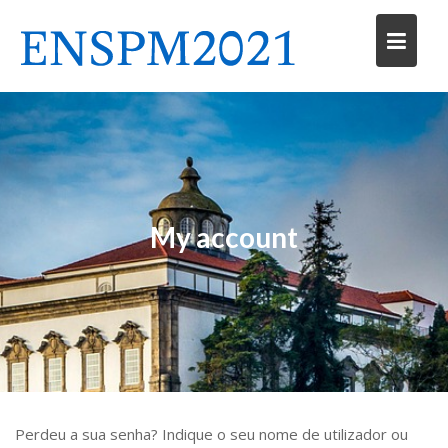
Skip
to
content
My account
Perdeu a sua senha? Indique o seu nome de utilizador ou